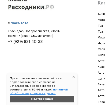
Ка
Акци
Мото
©
2009-2026
Тран
Краснодар, Новороссийская, 236/1А,
Тран
офис 117 (район СБС МегаМолл)
Масл
+7 (929) 831-40-33
Инду
Серв
Смаз
Авто
Крас
Авто
При использовании данного сайта вы
Щетк
подтверждаете свое согласие на
Акку
использование cookie-файлов в
соответствии c 152-ФЗ и нашей
политикой
Авто
обработки персональных данных
Авто
Подтверждаю
Това