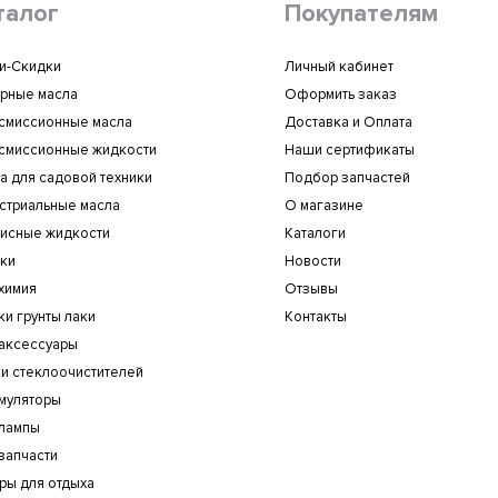
талог
Покупателям
и-Скидки
Личный кабинет
рные масла
Оформить заказ
смиссионные масла
Доставка и Оплата
смиссионные жидкости
Наши сертификаты
а для садовой техники
Подбор запчастей
стриальные масла
О магазине
исные жидкости
Каталоги
ки
Новости
химия
Отзывы
ки грунты лаки
Контакты
аксессуары
и стеклоочистителей
муляторы
лампы
запчасти
ры для отдыха