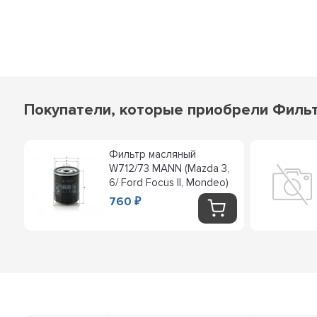
Покупатели, которые приобрели Фильт
Фильтр масляный
ой
W712/73 MANN (Mazda 3,
6/ Ford Focus II, Mondeo)
ORD
760
₽