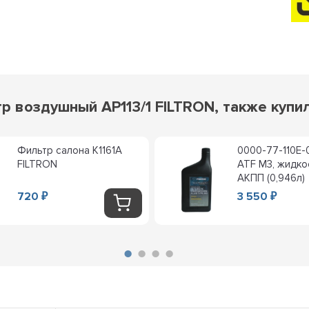
р воздушный AP113/1 FILTRON, также купи
Фильтр салона K1161A
0000-77-110E-
FILTRON
ATF M3, жидко
АКПП (0,946л)
720
3 550
₽
₽