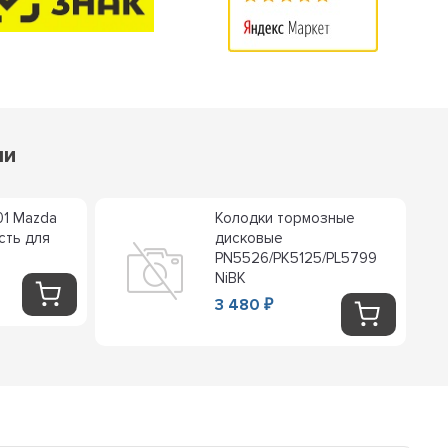
ли
01 Mazda
Колодки тормозные
сть для
дисковые
PN5526/PK5125/PL5799
NiBK
3 480
₽