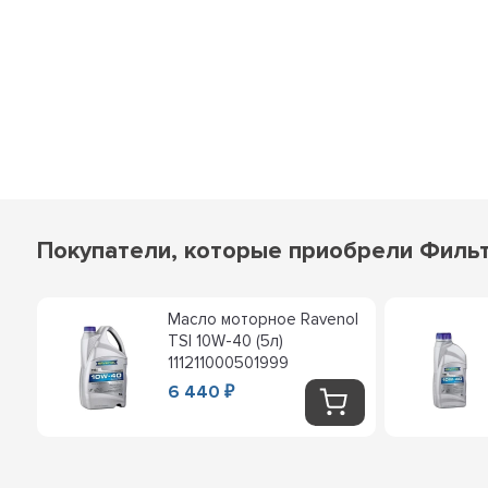
Покупатели, которые приобрели Фильт
Масло моторное Ravenol
I-4
TSI 10W-40 (5л)
111211000501999
6 440
₽