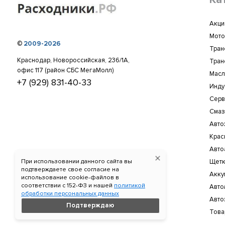
Акци
Мото
©
2009-2026
Тран
Краснодар, Новороссийская, 236/1А,
Тран
офис 117 (район СБС МегаМолл)
Масл
+7 (929) 831-40-33
Инду
Серв
Смаз
Авто
Крас
Авто
При использовании данного сайта вы
Щетк
подтверждаете свое согласие на
Акку
использование cookie-файлов в
соответствии c 152-ФЗ и нашей
политикой
Авто
обработки персональных данных
Авто
Подтверждаю
Това