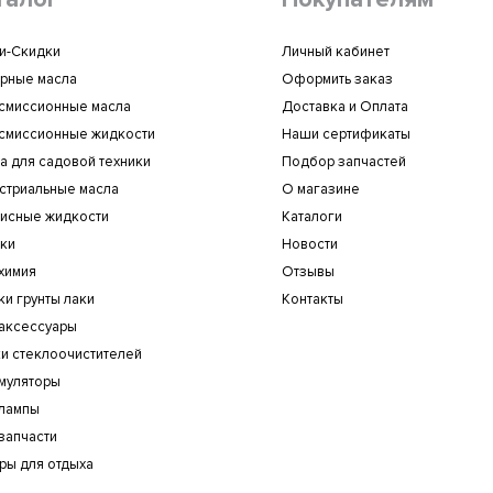
и-Скидки
Личный кабинет
рные масла
Оформить заказ
смиссионные масла
Доставка и Оплата
смиссионные жидкости
Наши сертификаты
а для садовой техники
Подбор запчастей
стриальные масла
О магазине
исные жидкости
Каталоги
ки
Новости
химия
Отзывы
ки грунты лаки
Контакты
аксессуары
и стеклоочистителей
муляторы
лампы
запчасти
ры для отдыха