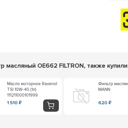
р масляный OE662 FILTRON, также купили
Масло моторное Ravenol
Фильтр масля
TSI 10W-40 (1л)
MANN
111211000101999
1 510
620
₽
₽