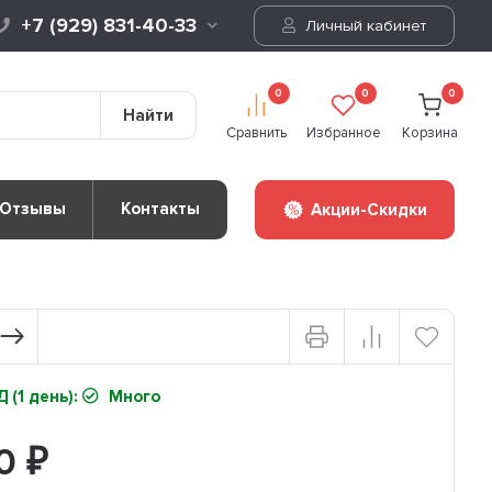
+7 (929) 831-40-33
Личный кабинет
0
0
0
Найти
Сравнить
Избранное
Корзина
Отзывы
Контакты
Акции-Скидки
 (1 день):
Много
20
₽