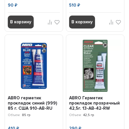
90
510
₽
₽
В корзину
В корзину
ABRO герметик
ABRO Герметик
прокладок синий (999)
прокладок прозрачный
85 г. США 910-AB-RU
42,5г. 13-AB-42-RW
Объем:
85 гр
Объем:
42,5 гр
410
290
₽
₽