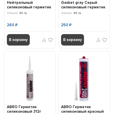
Нейтральный
Gasket gray Серый
силиконовый герметик
силиконовый герметик
(от -40С до +230С) RTV
(от-40 С до+230 С...
Объем:
85 гр
Объем:
85 гр
Gasket Ma...
260
250
₽
₽
В корзину
В корзину
ABRO Герметик
ABRO Герметик
силиконовый 312г
силиконовый красный