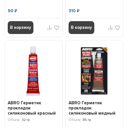
12ABCH32R
90
310
₽
₽
В корзину
В корзину
ABRO Герметик
ABRO Герметик
прокладок
прокладок
силиконовый красный
силиконовый медный
32 г. Abro Masters 11-AB-
85 г 418ABRW
Объем:
32 гр
Объем:
85 гр
CH-32R