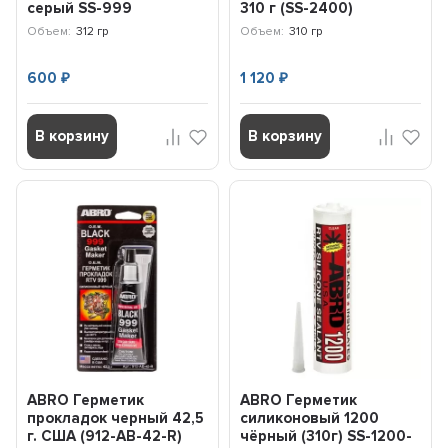
серый SS-999
310 г (SS-2400)
Объем:
312 гр
Объем:
310 гр
600
1 120
₽
₽
В корзину
В корзину
ABRO Герметик
ABRO Герметик
прокладок черный 42,5
силиконовый 1200
г. США (912-AB-42-R)
чёрный (310г) SS-1200-