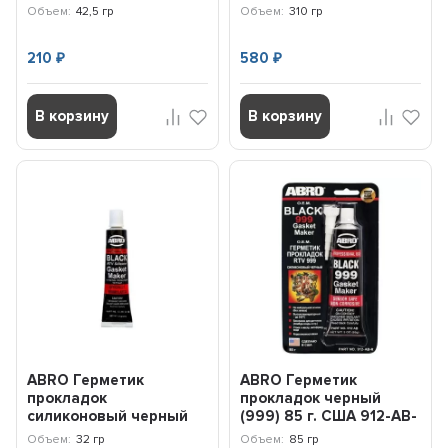
BLK
Объем:
42,5 гр
Объем:
310 гр
210
580
₽
₽
В корзину
В корзину
ABRO Герметик
ABRO Герметик
прокладок
прокладок черный
силиконовый черный
(999) 85 г. США 912-AB-
32 г. Abro Masters
R
Объем:
32 гр
Объем:
85 гр