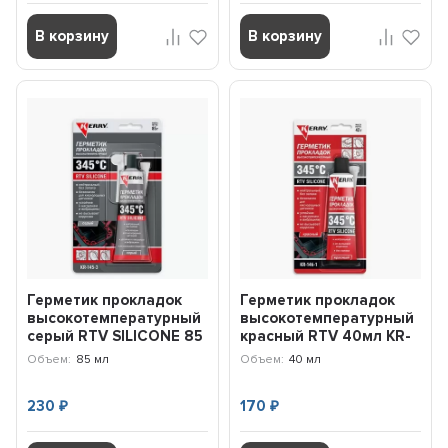
В корзину
В корзину
Герметик прокладок
Герметик прокладок
высокотемпературный
высокотемпературный
серый RTV SILICONE 85
красный RTV 40мл KR-
мл KR1453 Kerry
146-1 Kerry
Объем:
85 мл
Объем:
40 мл
230
170
₽
₽