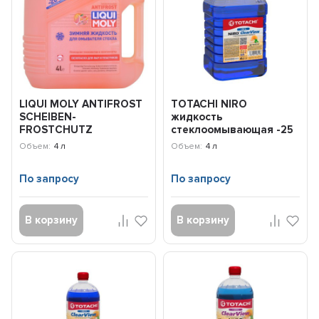
LIQUI MOLY ANTIFROST
TOTACHI NIRO
SCHEIBEN-
жидкость
FROSTCHUTZ
стеклоомывающая -25
Незамерзающая
гр С (4л)
Объем:
4 л
Объем:
4 л
жидкость (-20C) (4л) 3...
4589904927225
По запросу
По запросу
В корзину
В корзину