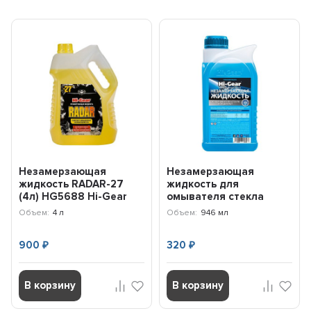
Незамерзающая
Незамерзающая
жидкость RADAR-27
жидкость для
(4л) HG5688 Hi-Gear
омывателя стекла
(концентрат) (1л)
Объем:
4 л
Объем:
946 мл
HG5648 Hi-Gear
900
320
₽
₽
В корзину
В корзину