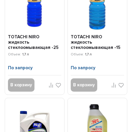
TOTACHI NIRO
TOTACHI NIRO
жидкость
жидкость
стеклоомывающая -25
стеклоомывающая -15
гр С (1,7л)
гр С (1,7л) 31718
Объем:
1,7 л
Объем:
1,7 л
4589904927218
По запросу
По запросу
В корзину
В корзину