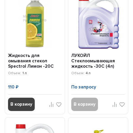
Жидкость для
ЛУКОЙЛ
омывания стекол
Стеклоомывающая
Spectrol Лимон -20С
жидкость -30С (4л)
(1л) 9647
3099114
Объем:
1 л
Объем:
4 л
110
По запросу
₽
В корзину
В корзину