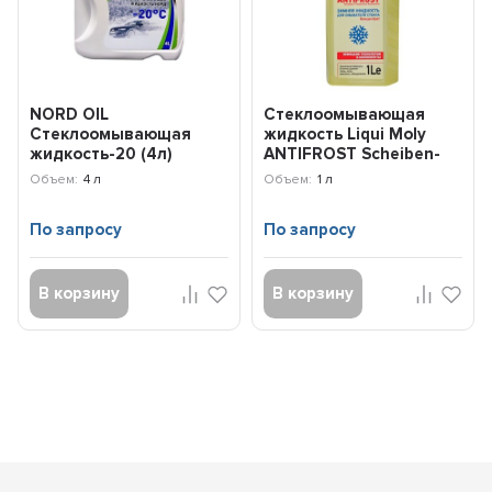
NORD OIL
Стеклоомывающая
Стеклоомывающая
жидкость Liqui Moly
жидкость-20 (4л)
ANTIFROST Scheiben-
NRA022
Frostschutz
Объем:
4 л
Объем:
1 л
Konzentrat...
По запросу
По запросу
В корзину
В корзину