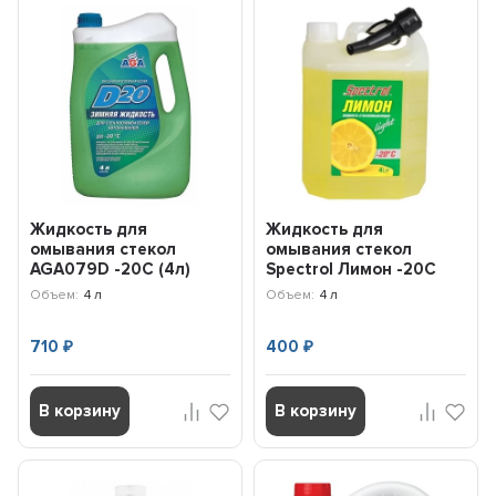
Жидкость для
Жидкость для
омывания стекол
омывания стекол
AGA079D -20C (4л)
Spectrol Лимон -20С
AGA079D
(4л) 9646
Объем:
4 л
Объем:
4 л
710
400
₽
₽
В корзину
В корзину