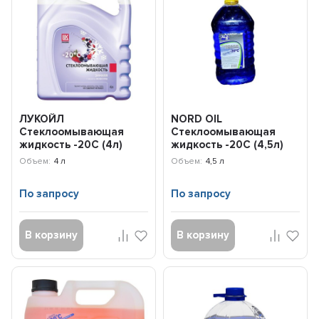
ЛУКОЙЛ
NORD OIL
Стеклоомывающая
Стеклоомывающая
жидкость -20С (4л)
жидкость -20C (4,5л)
3099062
NRA023
Объем:
4 л
Объем:
4,5 л
По запросу
По запросу
В корзину
В корзину