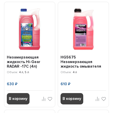
Незамерзающая
HG5675
жидкость Hi-Gear
Незамерзающая
RADAR -17C (4л)
жидкость омывателя
HG5689N
4л (до -15С)
Объем:
4 л, 5 л
Объем:
4 л
630
610
₽
₽
В корзину
В корзину