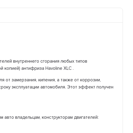
телей внутреннего сгорания любых типов
й копией) антифриза Havoline XLС .
я от замерзания, кипения, а также от коррозии,
сроку эксплуатации автомобиля. Этот эффект получен
м авто владельцам, конструкторам двигателей: