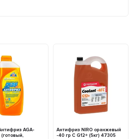
Антифриз AGA-
Антифриз NIRO оранжевый
 (готовый,
-40 гр С G12+ (5кг) 47305