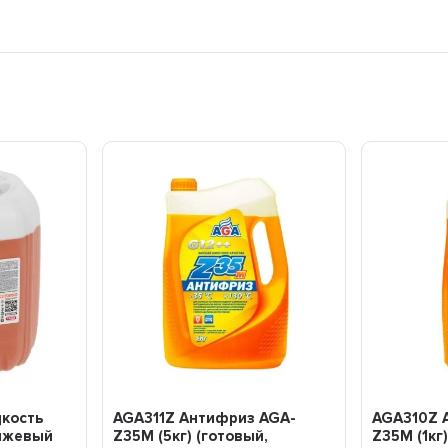
кость
AGA311Z Антифриз AGA-
AGA310Z 
нжевый
Z35M (5кг) (готовый,
Z35M (1кг)