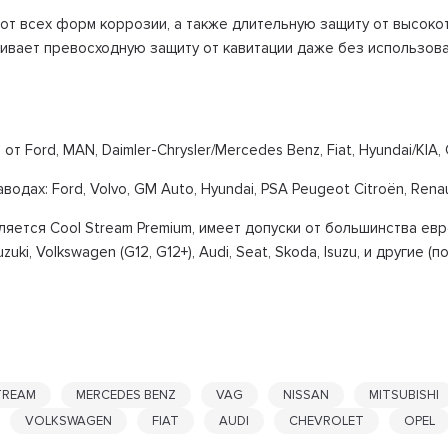
в от всех форм коррозии, а также длительную защиту от высо
чивает превосходную защиту от кавитации даже без использов
от Ford, MAN, Daimler-Chrysler/Mercedes Benz, Fiat, Hyundai/K
ах: Ford, Volvo, GM Auto, Hyundai, PSA Peugeot Citroёn, Renault
вляется Cool Stream Premium, имеет допуски от большинства ев
uzuki, Volkswagen (G12, G12+), Audi, Seat, Skoda, Isuzu, и други
TREAM
MERCEDES BENZ
VAG
NISSAN
MITSUBISHI
VOLKSWAGEN
FIAT
AUDI
CHEVROLET
OPEL