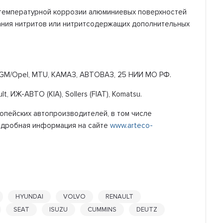
котемпературной коррозии алюминиевых поверхностей
ания нитритов или нитритсодержащих дополнительных
IA, GM/Opel, MTU, КАМАЗ, АВТОВАЗ, 25 НИИ МО РФ.
, ИЖ-АВТО (KIA), Sollers (FIAT), Komatsu.
ропейских автопроизводителей, в том числе
е (подробная информация на сайте
www.arteco-
HYUNDAI
VOLVO
RENAULT
SEAT
ISUZU
CUMMINS
DEUTZ