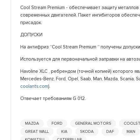
Cool Stream Premium - обеспечивает защиту металло
современных двигателей. Пакет ингибиторов обеспе
присадок.
ДОПУСКИ
На антифриз “Cool Stream Premium “ получены допуски 
Используется для первоначальной заправки на автозавод
Havoline XLC , ребрендом (точной копией) которого я
Mercedes-Benz, Ford, Opel, Saab, Man, Mazda, Scania, S
coolants.com
).
Отвечает требованиям G 012.
MAZDA
FORD
GENERAL MOTORS
COOLS
GREAT WALL
KIA
SKODA
DAF
MAN
KOMATSU
CATERPILLAR