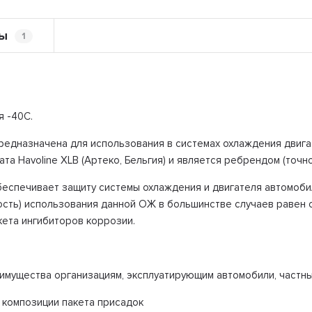
ы
1
я -40С.
редназначена для использования в системах охлаждения двига
а Havoline XLB (Артеко, Бельгия) и является ребрендом (точно
обеспечивает защиту системы охлаждения и двигателя автомобил
ость) использования данной ОЖ в большинстве случаев равен 
кета ингибиторов коррозии.
имущества организациям, эксплуатирующим автомобили, частны
 композиции пакета присадок