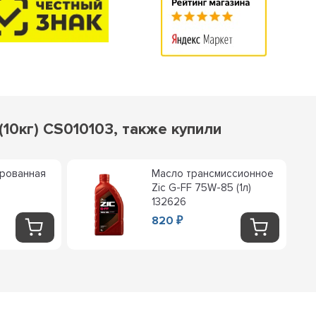
10кг) CS010103, также купили
ированная
Масло трансмиссионное
Zic G-FF 75W-85 (1л)
132626
820
₽