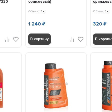
47320
оранжевый)
оранжевы
Объем:
5 кг
Объем:
1 кг
1 240
320
₽
₽
В корзину
В корзин