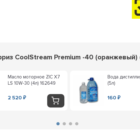
из CoolStream Premium -40 (оранжевый) (
Масло моторное ZIC X7
Вода дистилл
LS 10W-30 (4л) 162649
(5л)
2 520
160
₽
₽