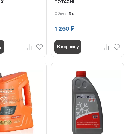
й)
TOTACHI
Объем:
5 кг
1 260
₽
у
В корзину