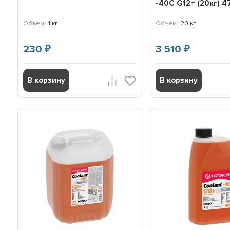
-40С G12+ (20кг) 
Объем:
1 кг
Объем:
20 кг
230
3 510
₽
₽
В корзину
В корзину