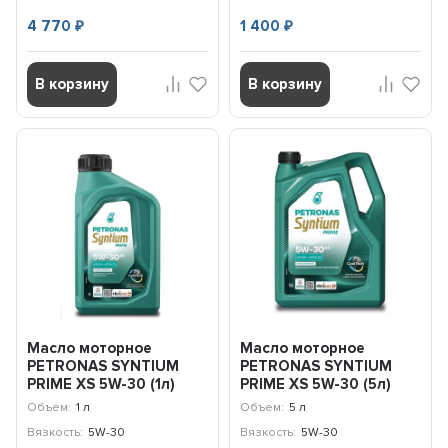
4 770
1 400
₽
₽
В корзину
В корзину
Масло моторное
Масло моторное
PETRONAS SYNTIUM
PETRONAS SYNTIUM
PRIME XS 5W-30 (1л)
PRIME XS 5W-30 (5л)
71235E18EU
71235M12EU
Объем:
1 л
Объем:
5 л
Вязкость:
5W-30
Вязкость:
5W-30