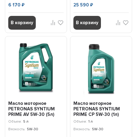
6 170
25 590
₽
₽
В корзину
В корзину
Масло моторное
Масло моторное
PETRONAS SYNTIUM
PETRONAS SYNTIUM
PRIME AV 5W-30 (5л)
PRIME CP 5W-30 (1л)
71234M12EU
71233E18EU
Объем:
5 л
Объем:
1 л
Вязкость:
5W-30
Вязкость:
5W-30