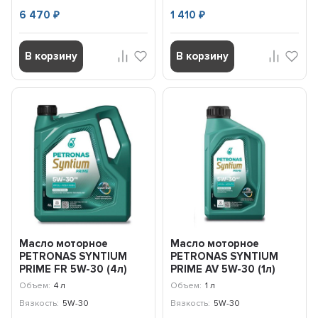
6 470
1 410
₽
₽
В корзину
В корзину
Масло моторное
Масло моторное
PETRONAS SYNTIUM
PETRONAS SYNTIUM
PRIME FR 5W-30 (4л)
PRIME AV 5W-30 (1л)
71241K1YEU
71234E18EU
Объем:
4 л
Объем:
1 л
Вязкость:
5W-30
Вязкость:
5W-30