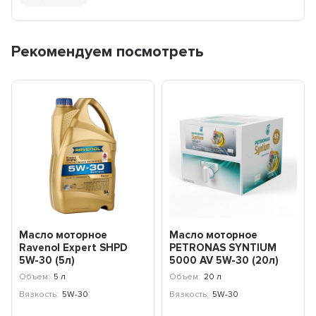
Рекомендуем посмотреть
Масло моторное
Масло моторное
Ravenol Expert SHPD
PETRONAS SYNTIUM
5W-30 (5л)
5000 AV 5W-30 (20л)
112110400501999
70950RY1EU
Объем:
5 л
Объем:
20 л
Вязкость:
5W-30
Вязкость:
5W-30