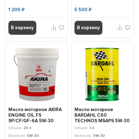
1 200
5 500
₽
₽
В корзину
В корзину
Масло моторное AKIRA
Масло моторное
ENGINE OIL FS
BARDAHL С60
SP/CF/GF-6A 5W-30
TECHNOS MSAPS 5W-30
(20л) A00032239-020
(1л) 342039
Объем:
20 л
Объем:
1 л
Вязкость:
5W-30
Вязкость:
5W-30