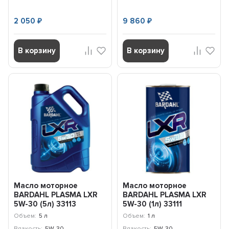
2 050
9 860
₽
₽
В корзину
В корзину
Масло моторное
Масло моторное
BARDAHL PLASMA LXR
BARDAHL PLASMA LXR
5W-30 (5л) 33113
5W-30 (1л) 33111
Объем:
5 л
Объем:
1 л
Вязкость:
5W-30
Вязкость:
5W-30