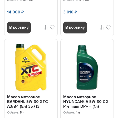
14 000
3 010
₽
₽
В корзину
В корзину
Масло моторное
Масло моторное
BARDAHL 5W-30 XTC
HYUNDAI/KIA 5W-30 C2
A3/B4 (5л) 35713
Premium DPF + (1л)
05200-00130
Объем:
5 л
Объем:
1 л