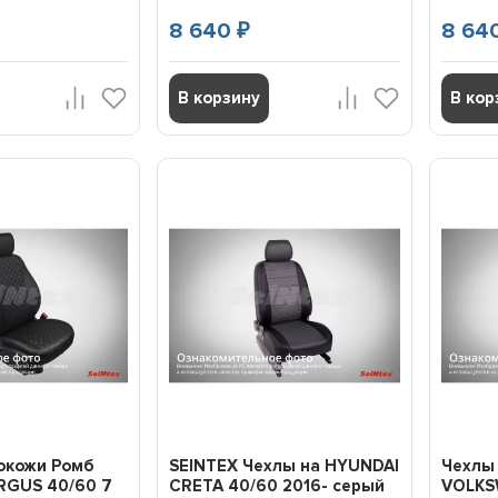
8 640
8 64
₽
В корзину
В кор
кокожи Ромб
SEINTEX Чехлы на HYUNDAI
Чехлы
ARGUS 40/60 7
CRETA 40/60 2016- серый
VOLKSW