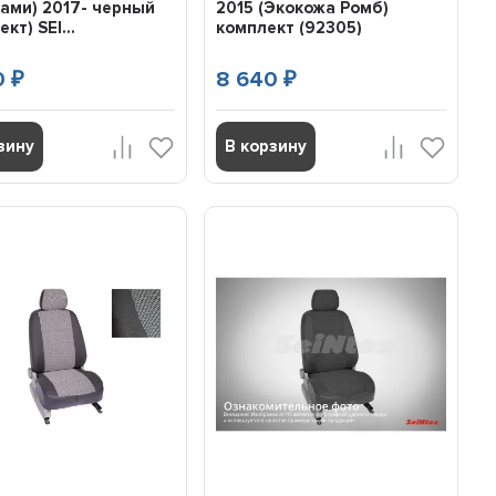
ами) 2017- черный
2015 (Экокожа Ромб)
кт) SEI...
комплект (92305)
0
8 640
₽
₽
зину
В корзину