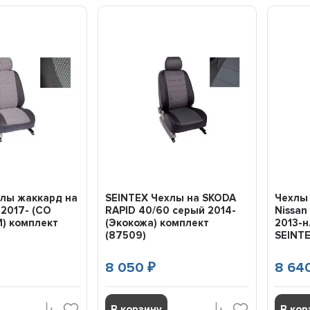
хлы жаккард на
SEINTEX Чехлы на SKODA
Чехлы
 2017- (СО
RAPID 40/60 серый 2014-
Nissan
) комплект
(Экокожа) комплект
2013-н
(87509)
SEINT
8 050
8 64
₽
В корзину
В кор