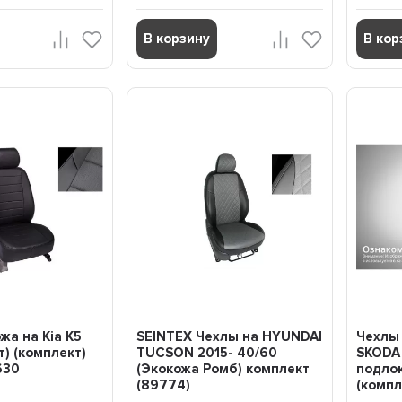
В корзину
В кор
жа на Kia K5
SEINTEX Чехлы на HYUNDAI
Чехлы 
т) (комплект)
TUCSON 2015- 40/60
SKODA
630
(Экокожа Ромб) комплект
подлок
(89774)
(компл.