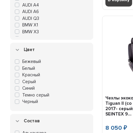
AUDI A4
AUDI A6
AUDI Q3
BMW X1
BMW X3
CHEVROLET AVEO
CHEVROLET CAPTIVA
Цвет
CHEVROLET COBALT
CHEVROLET CRUZE
Бежевый
CHEVROLET LACETTI
Белый
CHEVROLET LANOS
Красный
CHEVROLET NIVA
Серый
CHEVROLET ORLANDO
Синий
CHEVROLET SPARK
Темно серый
Чехлы экок
CHEVROLET TRACKER
Черный
Tiguan II (с
CITROEN BERLINGO
2017- серый
CITROEN C-CROSSER
SEINTEX 9...
CITROEN C-ELYSEE
Состав
CITROEN C4
8 050
₽
CITROEN JUMPER
Алькантара