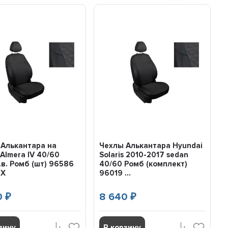
 Алькантара на
Чехлы Алькантара Hyundai
 Almera IV 40/60
Solaris 2010-2017 sedan
.в. Ромб (шт) 96586
40/60 Ромб (комплект)
EX
96019 ...
0
8 640
₽
₽
зину
В корзину