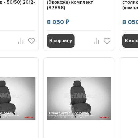
д - 50/50) 2012-
(Экокожа) комплект
столик
(87898)
(компле
8 050
8 05
₽
В корзину
В кор