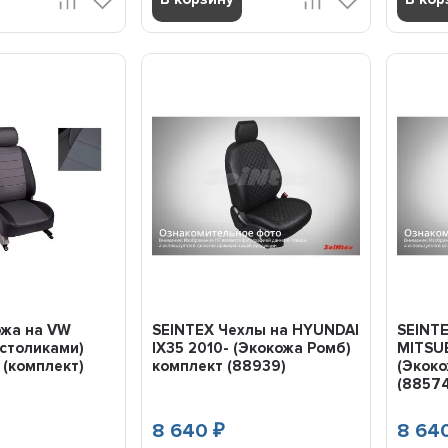
ожа на VW
SEINTEX Чехлы на HYUNDAI
SEINT
о столиками)
IX35 2010- (Экокожа Ромб)
MITSUB
 (комплект)
комплект (88939)
(Экоко
(8857
8 640
8 64
₽