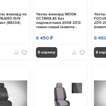
хлы жаккард на
Чехлы жаккард SKODA
Чехлы
AJERO III/IV
OCTAVIA A5 без
FOCUS 
ект (88334)
подлокотника 2008-2013
2011-2
темно-серый (компле...
(компле
6 450
6 45
₽
В корзину
В кор