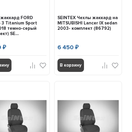
 жаккард FORD
SEINTEX Чехлы жаккард на
3 Titanium Sport
MITSUBISHI Lancer IX sedan
018 темно-серый
2003- комплект (86792)
кт) SE...
0
6 450
₽
₽
зину
В корзину