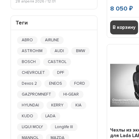
28 апреля 2026 / 12:01
HAVAL H5
8 050
₽
HAVAL JOLION
HONDA CIVIC
Теги
В корзину
HONDA CR-V
HYUNDAI ACCENT
ABRO
AIRLINE
HYUNDAI CRETA
HYUNDAI ELANTRA
ASTROHIM
AUDI
BMW
HYUNDAI GETZ
BOSCH
CASTROL
HYUNDAI HD78
HYUNDAI I30
CHEVROLET
DPF
HYUNDAI I40
HYUNDAI IX35
Dexos 2
ENEOS
FORD
HYUNDAI PORTER
GAZPROMNEFT
HI-GEAR
HYUNDAI SANTA FE
HYUNDAI SOLARIS
HYUNDAI
KERRY
KIA
HYUNDAI SONATA
KUDO
LADA
HYUNDAI TUCSON
IVECO DAILY
LIQUI MOLY
Longlife III
Чехлы из э
KIA CEE'D
для Lada L
MANNOL
MAZDA