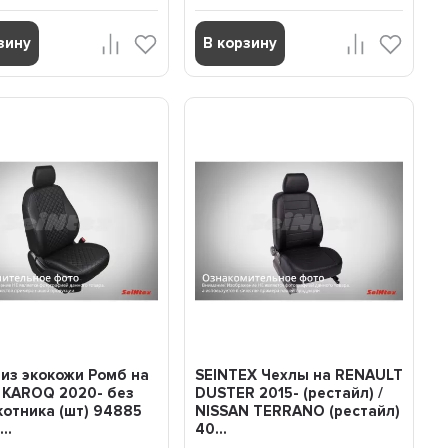
зину
В корзину
из экокожи Ромб на
SEINTEX Чехлы на RENAULT
 KAROQ 2020- без
DUSTER 2015- (рестайл) /
отника (шт) 94885
NISSAN TERRANO (рестайл)
..
40...