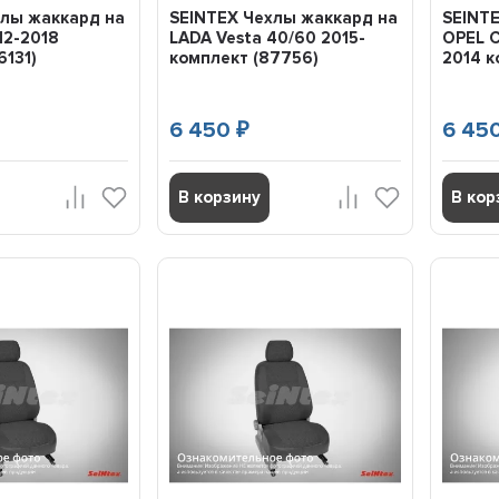
хлы жаккард на
SEINTEX Чехлы жаккард на
SEINT
12-2018
LADA Vesta 40/60 2015-
OPEL 
6131)
комплект (87756)
2014 к
6 450
6 45
₽
TF MULTI LF
SEINTEX Чехлы жаккард на KIA
Масло моторн
SOUL 2014- комплект (87896)
TOURING SN/GF
В корзину
В кор
4251001
SEINTEX Чехлы жаккард на KIA
SOUL 2014- комплект (87896)
Zepro 5w30
етствует,
Купил чехлы для KIA SOUL 2014-
Лью в Мазда 6
комплект (87896). Отличное
Отличное масл
качество, идеально подошли для
верить интерн
всех сидений и подголовников.
инструкциям, 
25 16:08
Давно знаю этого продавца и
оригинальное. 
покупаю у него необходимые
всегда все в 
расходники. Грамотная
консультация и качественные
18 июл
товары. Рекомендую!
7 октября 2025 16:20