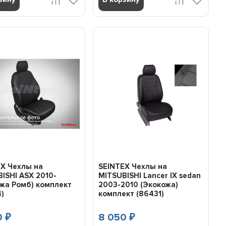
EX Чехлы на
SEINTEX Чехлы на
ISHI ASX 2010-
MITSUBISHI Lancer IX sedan
жа Ромб) комплект
2003-2010 (Экокожа)
4)
комплект (86431)
0
8 050
₽
₽