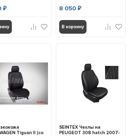
0
8 050
₽
₽
зину
В корзину
 экокожа
SEINTEX Чехлы на
AGEN Tiguan II (со
PEUGEOT 308 hatch 2007-