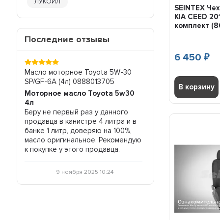
MAN TGX
ЛУКОЙЛ
SEINTEX Че
MAZDA 3
KIA CEED 20
MAZDA 6
комплект (8
MAZDA CX-5
Последние отзывы
MERCEDES BENZ E-CLASS
6 450
MERCEDES BENZ SPRINTER
₽
MITSUBISHI ASX
-40
Масло моторное Toyota 5W-30
Жидкость АКПП Zic A
MITSUBISHI L200
SP/GF-6A (4л) 0888013705
(4л) 162665
В корзину
MITSUBISHI LANCER
Моторное масло Toyota 5w30
Жидкость АКПП
MITSUBISHI OUTLANDER
е не
4л
Отличный товар, соотношение
MITSUBISHI PAJERO
во, и
Беру не первый раз у данного
цена-качество соотв
продавца в канистре 4 литра и в
всем рекомендую.
MITSUBISHI PAJERO SPORT
банке 1 литр, доверяю на 100%,
NISSAN ALMERA
масло оригинальное. Рекомендую
NISSAN ALMERA CLASSIC
29 октября 20
к покупке у этого продавца.
NISSAN JUKE
NISSAN PATHFINDER
9 ноября 2025 10:24
NISSAN QASHQAI
NISSAN TERRANO
NISSAN TIIDA
NISSAN X-TRAIL