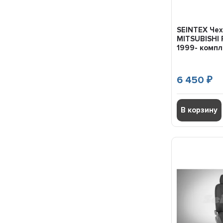
OPEL ANTARA
OPEL ASTRA H
OPEL ASTRA J
SEINTEX Че
OPEL CORSA D
MITSUBISHI P
OPEL INSIGNIA
1999- компл
OPEL MOKKA
OPEL ZAFIRA
6 450
PEUGEOT 301
₽
PEUGEOT 308
PEUGEOT 4007
В корзину
PEUGEOT 408
PEUGEOT BOXER
PEUGEOT PARTNER
RAVON GENTRA
RAVON R3
RENAULT ARKANA
RENAULT DUSTER
RENAULT FLUENCE
RENAULT KAPTUR
RENAULT LOGAN