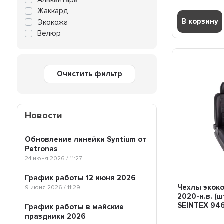
DAEWOO GENTRA
Жаккард
DAEWOO LANOS
В корзину
Экокожа
DAEWOO MATIZ
Велюр
DAEWOO NEXIA
DATSUN ON-DO
FIAT DUCATO
Очистить фильтр
FORD ECOSPORT
FORD EXPLORER
FORD FOCUS
FORD FOCUS 2
Новости
FORD FOCUS 3
FORD FUSION
Обновление линейки Syntium от
FORD KUGA
Petronas
FORD MONDEO
24 июня 2026 / 11:27
FORD TRANSIT
График работы 12 июня 2026
GAZ GAZEL
Чехлы экоко
9 июня 2026 / 11:29
GAZ NEXT
2020-н.в. (ш
GREAT WALL HOVER H3
SEINTEX 94
График работы в майские
GREAT WALL HOVER H5
праздники 2026
HAVAL F7