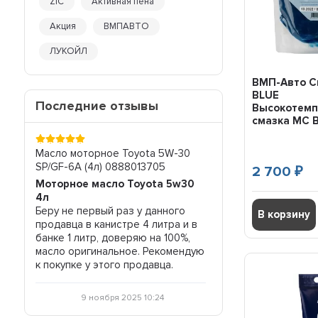
ZIC
Активная пена
390 гр
397 гр
Акция
ВМПАВТО
4 гр
ЛУКОЙЛ
4 кг
4,5 кг
ВМП-Авто С
40 гр
BLUE
Последние отзывы
400 гр
Высокотемп
400 гр (картридж)
смазка МС 
подшипник..
400 мл
420 гр
-40
Масло моторное Toyota 5W-30
Жидкость АКПП Zic A
SP/GF-6A (4л) 0888013705
(4л) 162665
420 мл
2 700
₽
Моторное масло Toyota 5w30
Жидкость АКПП
45 гр
е не
4л
Отличный товар, соотношение
45 мл
во, и
Беру не первый раз у данного
цена-качество соотв
В корзину
450 гр
продавца в канистре 4 литра и в
всем рекомендую.
450 мл
банке 1 литр, доверяю на 100%,
454 гр
масло оригинальное. Рекомендую
29 октября 20
5 гр
к покупке у этого продавца.
5 кг
5 л
9 ноября 2025 10:24
50 гр