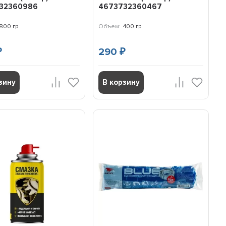
32360986
4673732360467
800 гр
Объем:
400 гр
290
₽
₽
зину
В корзину