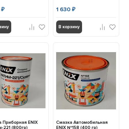
0
1 630
₽
₽
зину
В корзину
а Приборная ENIX
Смазка Автомобильная
-221 (800гр)
ENIX №158 (400 гр)