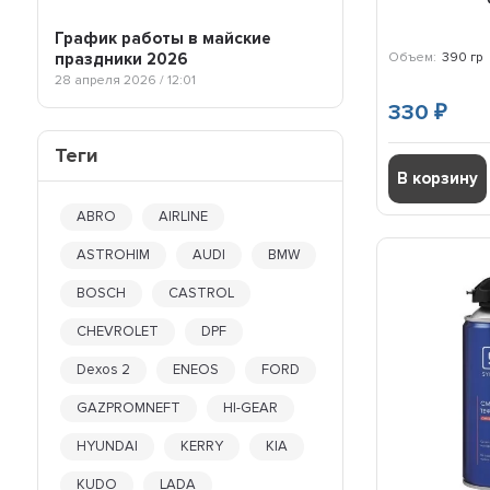
С фторопластом
120 гр
VMPAUTO
Силиконовые
125 мл
График работы в майские
XADO
Тефлоновые
13 гр
Объем:
390 гр
праздники 2026
АГРИНОЛ
Химическистойкие
28 апреля 2026 / 12:01
140 гр
АЗМОЛ
140 мл
330
₽
АРГО
15 кг
ДРУГИЕ
Теги
15,88 кг
В корзину
150 гр
150 мл
ABRO
AIRLINE
16 гр
16 кг
ASTROHIM
AUDI
BMW
17 кг
BOSCH
CASTROL
170 гр
18 кг
CHEVROLET
DPF
185 мл
Dexos 2
ENEOS
FORD
2 л
2,5 кг
GAZPROMNEFT
HI-GEAR
20 гр
HYUNDAI
KERRY
KIA
20 л
200 гр
KUDO
LADA