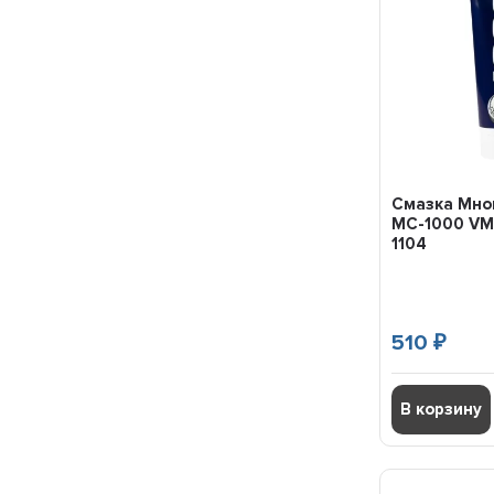
50 мл
500 мл
520 мл
540 мл
650 мл
70 мл
75 мл
8 кг
Смазка Мно
80 гр
МС-1000 VM
800 гр
1104
9 кг
9,5 кг
900 гр
510
₽
В корзину