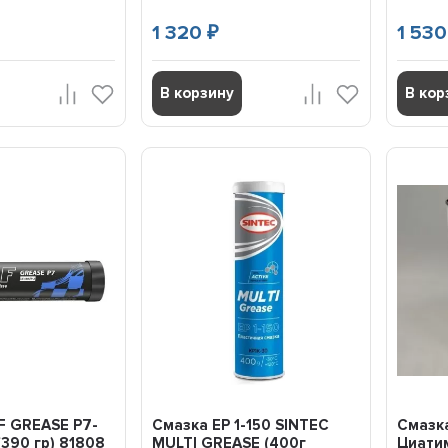
1 320
1 53
₽
В корзину
В кор
F GREASE P7-
Смазка EP 1-150 SINTEC
Смазк
(390 гр) 81808
MULTI GREASE (400г
Циатим