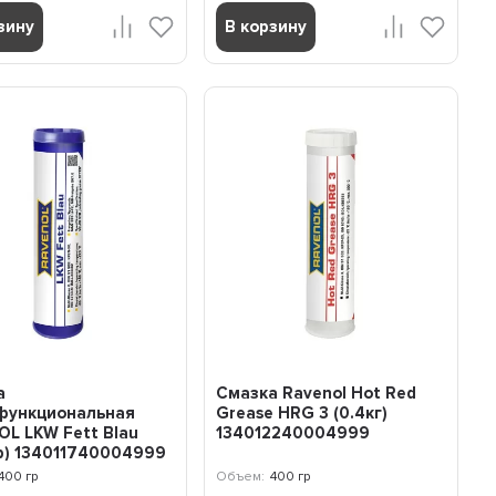
зину
В корзину
а
Смазка Ravenol Hot Red
функциональная
Grease HRG 3 (0.4кг)
L LKW Fett Blau
134012240004999
р) 134011740004999
400 гр
Объем:
400 гр