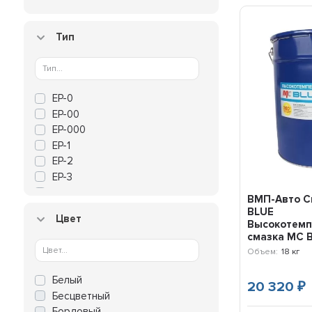
Тип
EP-0
EP-00
EP-000
EP-1
EP-2
EP-3
Алюминиевые
ВМП-Авто С
Белые
BLUE
Цвет
Водостойкие
Высокотемп
смазка МС 
Восстанавливающие
подшипник..
Объем:
18 кг
Высокотемпературные
Для буров
Белый
20 320
Для велосипедов
₽
Бесцветный
Для водной техники
Бордовый