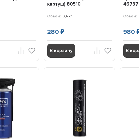
картуш) 80510
46737
Объем:
0,4 кг
Объем:
280
980
₽
В корзину
В кор