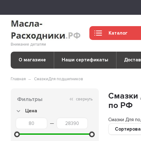
Каталог
Внимание деталям
О магазине
Наши сертификаты
Достав
Главная
Смазки
Для подшипников
Смазки 
Фильтры
свернуть
по РФ
Цена
Смазки Для по
—
Сортирова