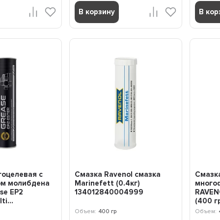
В корзину
В кор
гоцелевая с
Смазка Ravenol cмазка
Смазк
м молибдена
Marinefett (0.4кг)
много
se ЕР2
134012840004999
RAVENO
ti...
(400 г
Объем:
400 гр
Объем: