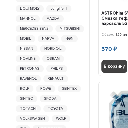
200 мл
LIQUI MOLY
Longlife III
210 гр
ASTROhim 
210 мл
Смазка теф
MANNOL
MAZDA
230 гр
аэрозоль 52
25 гр
MERCEDES BENZ
MITSUBISHI
250 гр
Объем:
520 мл
MOBIL
NARVA
NGN
250 мл
28 гр
570
NISSAN
NORD OIL
₽
283 гр
NOVLINE
OSRAM
284 гр
В корзину
30 гр
PETRONAS
PHILIPS
30 мл
RAVENOL
RENAULT
300 гр
300 мл
ROLF
ROWE
SEINTEX
312 гр
SINTEC
SKODA
312 мл
335 гр
TOTACHI
TOYOTA
335 мл
360 мл
VOLKSWAGEN
WOLF
380 гр