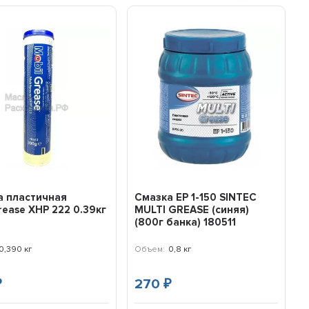
а пластичная
Смазка EP 1-150 SINTEC
rease XHP 222 0.39кг
MULTI GREASE (синяя)
3
(800г банка) 180511
0,390 кг
Объем:
0,8 кг
270
₽
₽