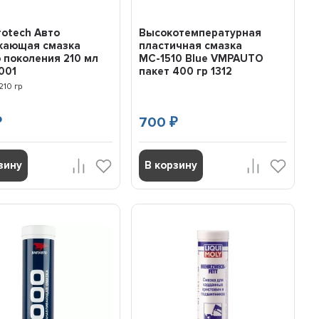
rotech Авто
Высокотемпературная
кающая смазка
пластичная смазка
 поколения 210 мл
МС-1510 Blue VMPAUTO
001
пакет 400 гр 1312
210 гр
700
₽
₽
зину
В корзину