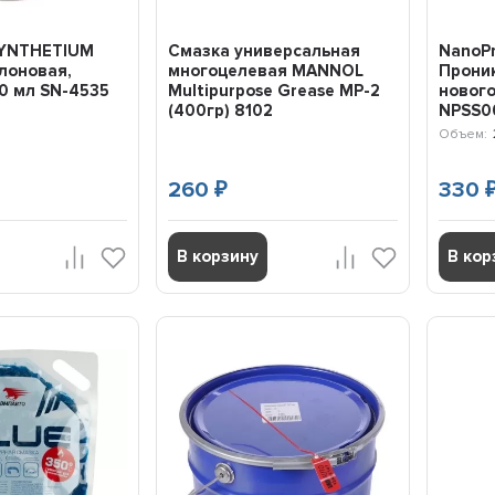
SYNTHETIUM
Смазка универсальная
NanoP
лоновая,
многоцелевая MANNOL
Прони
0 мл SN-4535
Multipurpose Grease MP-2
нового
(400гр) 8102
NPSS0
Объем:
260
330
₽
В корзину
В кор