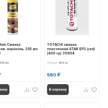
him Смазка
TOTACHI смазка
ая, аэрозоль, 335 мл
пластичная STAR EP2 (red)
2
(400 гр) 70904
335 мл
Объем:
400 гр
580
₽
₽
зину
В корзину