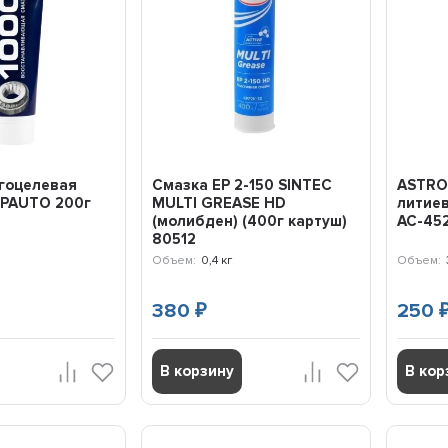
товары. Рекомендую!
7 октября 2025 16:20
гоцелевая
Смазка EP 2-150 SINTEC
ASTRO
PAUTO 200г
MULTI GREASE HD
литиев
(молибден) (400г картуш)
AC-45
80512
Объем:
0,4 кг
Объем:
380
250
₽
В корзину
В кор