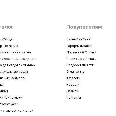
товары. Рекомендую!
7 октября 2025 16:20
талог
Покупателям
и-Скидки
Личный кабинет
рные масла
Оформить заказ
смиссионные масла
Доставка и Оплата
смиссионные жидкости
Наши сертификаты
а для садовой техники
Подбор запчастей
стриальные масла
О магазине
исные жидкости
Каталоги
ки
Новости
химия
Отзывы
ки грунты лаки
Контакты
аксессуары
и стеклоочистителей