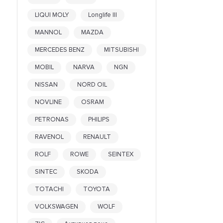
XADO
LIQUI MOLY
Longlife III
XTEER
YAMAHA
MANNOL
MAZDA
YAMALUBE
MERCEDES BENZ
MITSUBISHI
ZIC
MOBIL
NARVA
NGN
NISSAN
NORD OIL
NOVLINE
OSRAM
PETRONAS
PHILIPS
RAVENOL
RENAULT
ROLF
ROWE
SEINTEX
SINTEC
SKODA
TOTACHI
TOYOTA
VOLKSWAGEN
WOLF