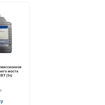
смиссионное
него моста
87 (1л)
0
су