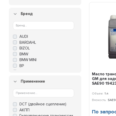
Бренд
AUDI
BARDAHL
BIZOL
BMW
BMW MINI
BP
CASTROL
Масло тран
CHEVROLET
GM для зад
Применение
CHRYSLER
SAE90 19423
COMMA
Объем:
1 л
CWORKS
Вязкость:
SAE9
DAEWOO
DCT (двойное сцепление)
DODGE
АКПП
По запро
DRAGON
Гидравлические трансмиссии