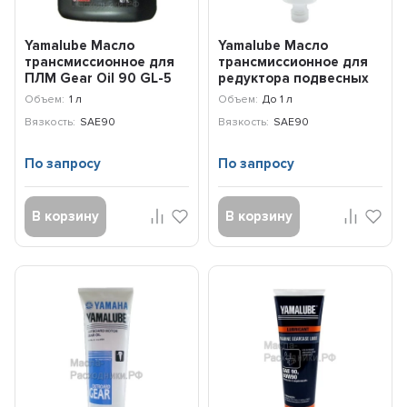
Yamalube Масло
Yamalube Масло
трансмиссионное для
трансмиссионное для
ПЛМ Gear Oil 90 GL-5
редуктора подвесных
(Сингапур) (1л) 90790...
лодочных моторов SAE
Объем:
1 л
Объем:
До 1 л
9...
Вязкость:
SAE90
Вязкость:
SAE90
По запросу
По запросу
В корзину
В корзину