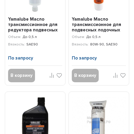
Yamalube Масло
Yamalube Масло
трансмиссионное для
трансмиссионное для
редуктора подвесных
подвесных лодочных
лодочных моторов SAE
моторов (пластик)
Объем:
До 0,5 л
Объем:
До 0,5 л
9...
(0,28...
Вязкость:
SAE90
Вязкость:
80W-90, SAE90
По запросу
По запросу
В корзину
В корзину