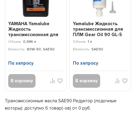
YAMAHA Yamalube
Yamalube Жидкость
Жидкость
трансмиссионная для
трансмиссионная для
ПЛМ Gear Oil 90 GL-5
ПЛМ (0,946л)
(Сингапур) (0,750л...
Объем:
0,946 л
Объем:
1 л
ACCGEARLUBQT
Вязкость:
80W-90, SAE90
Вязкость:
SAE90
По запросу
По запросу
В корзину
В корзину
Трансмиссионные масла SAE90 Редуктор (лодочные
моторы): доступно
6 товар(-ов) от 0 руб.