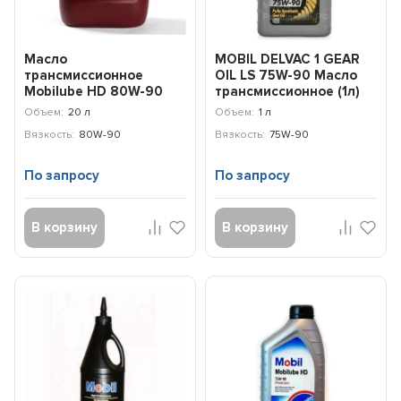
Масло
MOBIL DELVAC 1 GEAR
трансмиссионное
OIL LS 75W-90 Масло
Mobilube HD 80W-90
трансмиссионное (1л)
(20л) 153050
153469
Объем:
20 л
Объем:
1 л
Вязкость:
80W-90
Вязкость:
75W-90
По запросу
По запросу
В корзину
В корзину