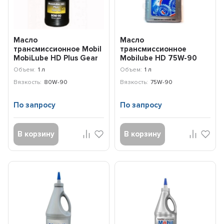
Масло
Масло
трансмиссионное Mobil
трансмиссионное
MobiLube HD Plus Gear
Mobilube HD 75W-90
Oil 80W-90 (0,946л)
(1л) 152662
Объем:
1 л
Объем:
1 л
7192444...
Вязкость:
80W-90
Вязкость:
75W-90
По запросу
По запросу
В корзину
В корзину