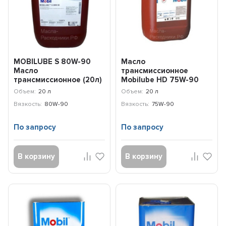
MOBILUBE S 80W-90
Масло
Масло
трансмиссионное
трансмиссионное (20л)
Mobilube HD 75W-90
152674
GL-5 (20л) 153057
Объем:
20 л
Объем:
20 л
Вязкость:
80W-90
Вязкость:
75W-90
По запросу
По запросу
В корзину
В корзину