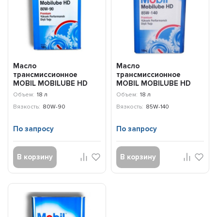
Масло
Масло
трансмиссионное
трансмиссионное
MOBIL MOBILUBE HD
MOBIL MOBILUBE HD
80W-90 (18л) 155425
85W-140 (18л) 155426
Объем:
18 л
Объем:
18 л
Вязкость:
80W-90
Вязкость:
85W-140
По запросу
По запросу
В корзину
В корзину