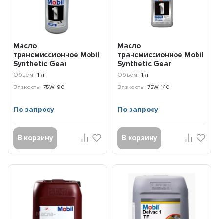
Масло
Масло
трансмиссионное Mobil
трансмиссионное Mobil
Synthetic Gear
Synthetic Gear
Lubricant LS 75W-90
Lubricant 75W-140
Объем:
1 л
Объем:
1 л
(0,946л) 71924...
(0,946л) 7192444...
Вязкость:
75W-90
Вязкость:
75W-140
По запросу
По запросу
В корзину
В корзину