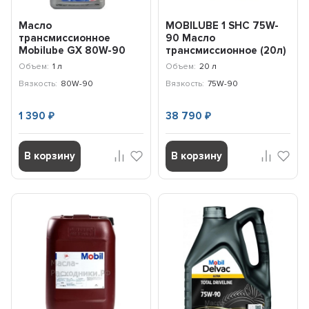
Масло
MOBILUBE 1 SHC 75W-
трансмиссионное
90 Масло
Mobilube GX 80W-90
трансмиссионное (20л)
(1л) 152660
152738
Объем:
1 л
Объем:
20 л
Вязкость:
80W-90
Вязкость:
75W-90
1 390
38 790
₽
₽
В корзину
В корзину