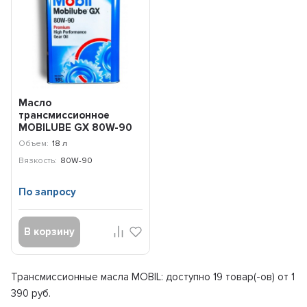
Масло
трансмиссионное
MOBILUBE GX 80W-90
(18л) 155424
Объем:
18 л
Вязкость:
80W-90
По запросу
В корзину
Трансмиссионные масла MOBIL: доступно
19 товар(-ов) от 1
390 руб.