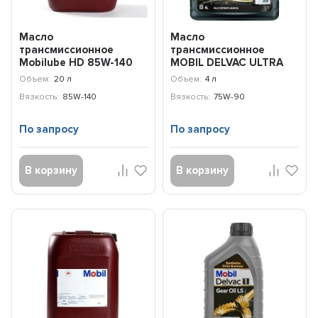
Масло
Масло
трансмиссионное
трансмиссионное
Mobilube HD 85W-140
MOBIL DELVAC ULTRA
(20л) 152977
TOTAL DRIVELINE
Объем:
20 л
Объем:
4 л
75W90 (4л) 155650
Вязкость:
85W-140
Вязкость:
75W-90
По запросу
По запросу
В корзину
В корзину