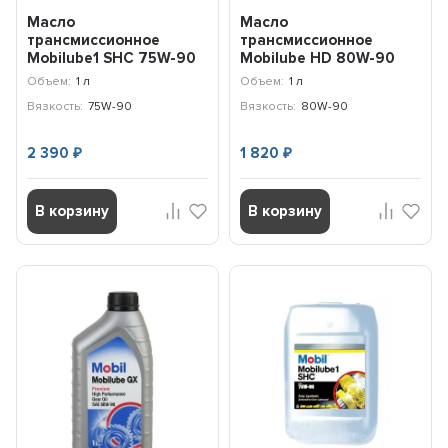
Масло
Масло
трансмиссионное
трансмиссионное
Mobilube1 SHC 75W-90
Mobilube HD 80W-90
(1л) 152659
(1л) 152661
Объем:
1 л
Объем:
1 л
Вязкость:
75W-90
Вязкость:
80W-90
2 390
1 820
₽
₽
В корзину
В корзину