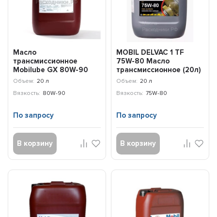
Масло
MOBIL DELVAC 1 TF
трансмиссионное
75W-80 Масло
Mobilube GX 80W-90
трансмиссионное (20л)
(20л) 153052
155220
Объем:
20 л
Объем:
20 л
Вязкость:
80W-90
Вязкость:
75W-80
По запросу
По запросу
В корзину
В корзину