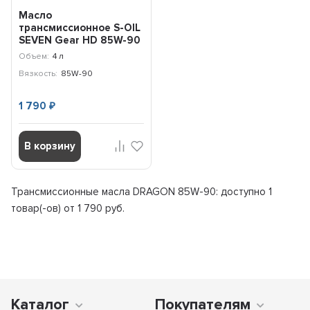
Масло
трансмиссионное S-OIL
SEVEN Gear HD 85W-90
GL-5 (4л) E107793
Объем:
4 л
Вязкость:
85W-90
1 790
₽
В корзину
Трансмиссионные масла DRAGON 85W-90: доступно
1
товар(-ов) от 1 790 руб.
Каталог
Покупателям