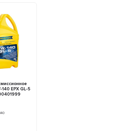
смиссионное
-140 EPX GL-5
100401999
140