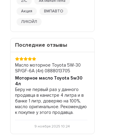
ZIC
Активная пена
Акция
ВМПАВТО
ЛУКОЙЛ
Последние отзывы
-40
Масло моторное Toyota 5W-30
Жидкость АКПП Zic A
SP/GF-6A (4л) 0888013705
(4л) 162665
Моторное масло Toyota 5w30
Жидкость АКПП
е не
4л
Отличный товар, соотношение
во, и
Беру не первый раз у данного
цена-качество соотв
продавца в канистре 4 литра и в
всем рекомендую.
банке 1 литр, доверяю на 100%,
масло оригинальное. Рекомендую
29 октября 20
к покупке у этого продавца.
9 ноября 2025 10:24