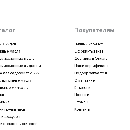
товары. Рекомендую!
7 октября 2025 16:20
талог
Покупателям
и-Скидки
Личный кабинет
рные масла
Оформить заказ
смиссионные масла
Доставка и Оплата
смиссионные жидкости
Наши сертификаты
а для садовой техники
Подбор запчастей
стриальные масла
О магазине
исные жидкости
Каталоги
ки
Новости
химия
Отзывы
ки грунты лаки
Контакты
аксессуары
и стеклоочистителей