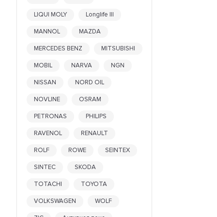
XADO
LIQUI MOLY
Longlife III
XTEER
YAMAHA
MANNOL
MAZDA
YAMALUBE
MERCEDES BENZ
MITSUBISHI
ZIC
MOBIL
NARVA
NGN
NISSAN
NORD OIL
NOVLINE
OSRAM
PETRONAS
PHILIPS
RAVENOL
RENAULT
ROLF
ROWE
SEINTEX
SINTEC
SKODA
TOTACHI
TOYOTA
VOLKSWAGEN
WOLF