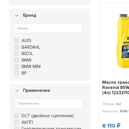
Бренд
AUDI
BARDAHL
BIZOL
BMW
BMW MINI
BP
CASTROL
Масло тран
CHEVROLET
Ravenol 85W
Применение
CHRYSLER
(4л) 122321
COMMA
Объем:
4 л
CWORKS
Вязкость:
85W-
DAEWOO
DCT (двойное сцепление)
DODGE
АКПП
6 110
DRAGON
₽
Гидравлические трансмиссии