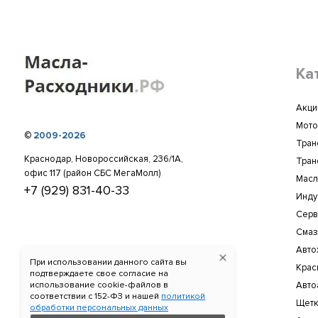
Ка
Акци
Мото
©
2009-2026
Тран
Краснодар, Новороссийская, 236/1А,
Тран
офис 117 (район СБС МегаМолл)
Масл
+7 (929) 831-40-33
Инду
Серв
Смаз
Авто
При использовании данного сайта вы
Крас
подтверждаете свое согласие на
Авто
использование cookie-файлов в
соответствии c 152-ФЗ и нашей
политикой
Щетк
обработки персональных данных