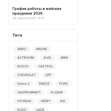
До 1 л
ROLF
График работы в майские
ROSNEFT
праздники 2026
ROWE
28 апреля 2026 / 12:01
S-OIL
SEAT
SHELL
Теги
SINTEC
SKODA
SUBARU
ABRO
AIRLINE
TAKAYAMA
ASTROHIM
AUDI
BMW
TCL
TOTACHI
BOSCH
CASTROL
TOTAL
CHEVROLET
DPF
TOYOTA
VAG
Dexos 2
ENEOS
FORD
VALVOLINE
VMPAUTO
GAZPROMNEFT
HI-GEAR
VOLKSWAGEN
HYUNDAI
KERRY
KIA
VOLVO
WOLF
KUDO
LADA