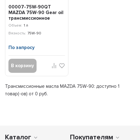
00007-75W-90QT
MAZDA 75W-90 Gear oil
трансмиссионное
масло (0,946л)
Объем:
1 л
Вязкость:
75W-90
По запросу
В корзину
Трансмиссионные масла MAZDA 75W-90: доступно
1
товар(-ов) от 0 руб.
Каталог
Покупателям