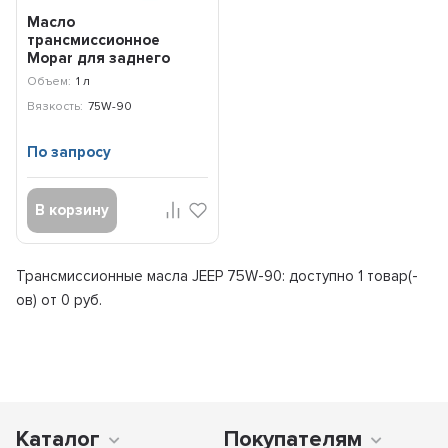
Масло
трансмиссионное
Mopar для заднего
моста 75W-90 GL-5
Объем:
1 л
5010320AA (0,946л)
Вязкость:
75W-90
По запросу
В корзину
Трансмиссионные масла JEEP 75W-90: доступно
1 товар(-
ов) от 0 руб.
Каталог
Покупателям