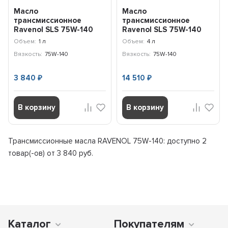
Масло
Масло
трансмиссионное
трансмиссионное
Ravenol SLS 75W-140
Ravenol SLS 75W-140
(1л) 122111000101999
(4л) 122111000401999
Объем:
1 л
Объем:
4 л
Вязкость:
75W-140
Вязкость:
75W-140
3 840
14 510
₽
₽
В корзину
В корзину
Трансмиссионные масла RAVENOL 75W-140: доступно
2
товар(-ов) от 3 840 руб.
Каталог
Покупателям