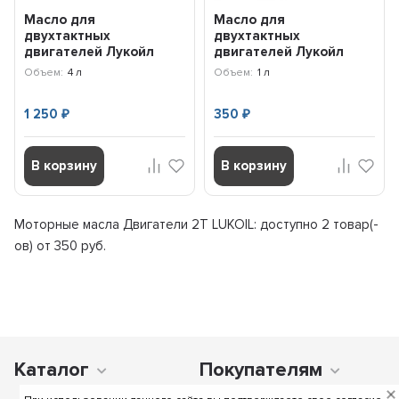
Масло для
Масло для
двухтактных
двухтактных
двигателей Лукойл
двигателей Лукойл
Мото 2Т (4л) 19557
Мото 2Т (1л) 19556
Объем:
4 л
Объем:
1 л
1 250
350
₽
₽
В корзину
В корзину
Моторные масла Двигатели 2Т LUKOIL: доступно
2 товар(-
ов) от 350 руб.
Каталог
Покупателям