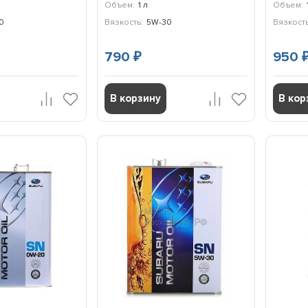
Объем:
1 л
Объем:
0
Вязкость:
5W-30
Вязкость
790
950
₽
В корзину
В кор