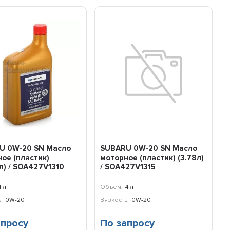
U 0W-20 SN Масло
SUBARU 0W-20 SN Масло
ое (пластик)
моторное (пластик) (3.78л)
л) / SOA427V1310
/ SOA427V1315
1 л
Объем:
4 л
:
0W-20
Вязкость:
0W-20
апросу
По запросу