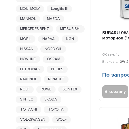
SKODA
LIQUI MOLY
Longlife III
SSANGYONG
SUBARU
MANNOL
MAZDA
SUZUKI
MERCEDES BENZ
MITSUBISHI
TAKAYAMA
SUBARU 0W-
TCL
моторное (1
MOBIL
NARVA
NGN
TOTACHI
NISSAN
NORD OIL
TOTAL
Объем:
1 л
TOYOTA
NOVLINE
OSRAM
Вязкость:
0W-2
VAG
VALVOLINE
PETRONAS
PHILIPS
По запро
VMPAUTO
RAVENOL
RENAULT
VOLKSWAGEN
VOLVO
ROLF
ROWE
SEINTEX
В корзину
WOLF
SINTEC
SKODA
XADO
XTEER
TOTACHI
TOYOTA
ZEPRO
VOLKSWAGEN
WOLF
ZIC