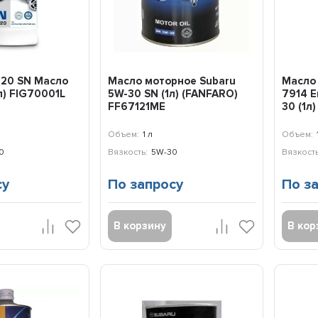
20 SN Масло
Масло моторное Subaru
Масло
л) FIG70001L
5W-30 SN (1л) (FANFARO)
7914 E
FF67121ME
30 (1л
Объем:
1 л
Объем:
0
Вязкость:
5W-30
Вязкость
су
По запросу
По з
В корзину
В кор