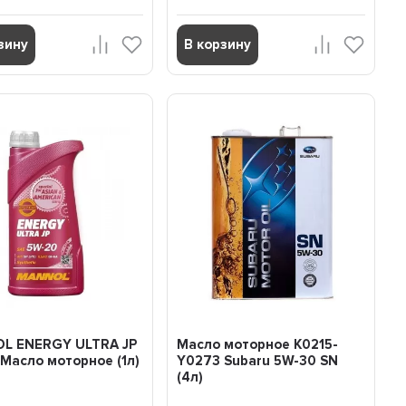
зину
В корзину
L ENERGY ULTRA JP
Масло моторное K0215-
Масло моторное (1л)
Y0273 Subaru 5W-30 SN
(4л)