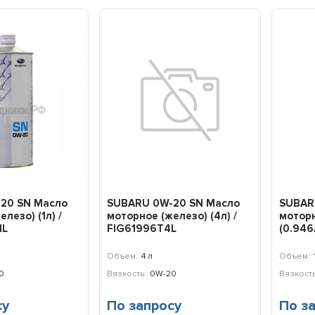
товары. Рекомендую!
7 октября 2025 16:20
20 SN Масло
SUBARU 0W-20 SN Масло
SUBAR
лезо) (1л) /
моторное (железо) (4л) /
моторн
1L
FIG61996T4L
(0.946
Объем:
4 л
Объем:
0
Вязкость:
0W-20
Вязкость
су
По запросу
По з