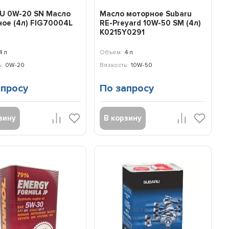
U 0W-20 SN Масло
Масло моторное Subaru
ое (4л) FIG70004L
RE-Preyard 10W-50 SM (4л)
K0215Y0291
4 л
Объем:
4 л
:
0W-20
Вязкость:
10W-50
апросу
По запросу
зину
В корзину