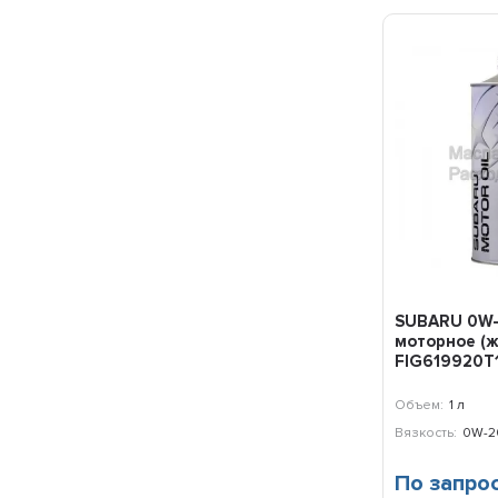
SUBARU 0W-
моторное (же
FIG619920T
Объем:
1 л
Вязкость:
0W-2
По запро