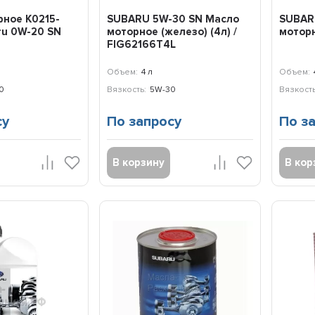
рное K0215-
SUBARU 5W-30 SN Масло
SUBAR
ru 0W-20 SN
моторное (железо) (4л) /
моторн
FIG62166T4L
Объем:
4 л
Объем:
0
Вязкость:
5W-30
Вязкость
су
По запросу
По з
В корзину
В кор