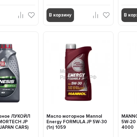
В корзину
В кор
рное ЛУКОЙЛ
Масло моторное Mannol
MANNO
MORTECH JP
Energy FORMULA JP 5W-30
5W-20 
 JAPAN CARS)
(1л) 1059
4000
4