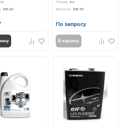
1 л
Объем:
4 л
:
5W-20
Вязкость:
5W-30
По запросу
₽
зину
В корзину