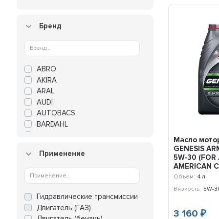
Бренд
ABRO
AKIRA
ARAL
AUDI
AUTOBACS
BARDAHL
BIZOL
Масло мото
BMW
GENESIS AR
Применение
BMW MINI
5W-30 (FOR 
AMERICAN CA
BP
Объем:
4 л
CASTROL
Вязкость:
5W-3
CHEVROLET
Гидравлические трансмиссии
CHRYSLER
Двигатель (ГАЗ)
3 160
COMMA
₽
Двигатель (бензин)