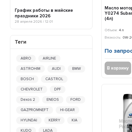
50 л
NISMO
Масло мото
6 л
График работы в майские
NISSAN
Y0274 Suba
7 л
праздники 2026
NORD OIL
(4л)
28 апреля 2026 / 12:01
OIL RIGHT
OPEL
Объем:
4 л
PENTOSIN
Вязкость:
0W-2
Теги
PETRO-CANADA
По запро
PETRONAS
PEUGEOT-CITROEN
ABRO
AIRLINE
RAVENOL
В корзину
ASTROHIM
AUDI
BMW
RENAULT
REPSOL
BOSCH
CASTROL
RINNOL
CHEVROLET
DPF
ROLF
ROSNEFT
Dexos 2
ENEOS
FORD
ROWE
S-OIL
GAZPROMNEFT
HI-GEAR
SEAT
HYUNDAI
KERRY
KIA
SHELL
SINTEC
KUDO
LADA