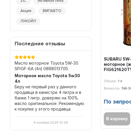
ZIC
Активная пена
Акция
ВМПАВТО
ЛУКОЙЛ
Последние отзывы
SUBARU 5W-
-40
Масло моторное Toyota 5W-30
Жидкость АКПП Zic A
моторное (же
SP/GF-6A (4л) 0888013705
(4л) 162665
FIG621620T
Моторное масло Toyota 5w30
Жидкость АКПП
е не
4л
Отличный товар, соотношение
Объем:
1 л
во, и
Беру не первый раз у данного
цена-качество соотв
Вязкость:
5W-3
продавца в канистре 4 литра и в
всем рекомендую.
банке 1 литр, доверяю на 100%,
По запро
масло оригинальное. Рекомендую
29 октября 20
к покупке у этого продавца.
В корзину
9 ноября 2025 10:24