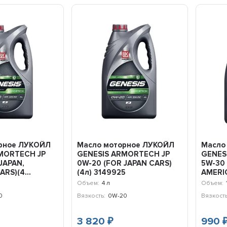
рное ЛУKОЙЛ
Масло моторное ЛУКОЙЛ
Масло
MORTECH JP
GENESIS ARMORTECH JP
GENES
JAPAN,
0W-20 (FOR JAPAN CARS)
5W-30 
RS)(4...
(4л) 3149925
AMERIC
Объем:
4 л
Объем:
0
Вязкость:
0W-20
Вязкость
3 820
990
₽