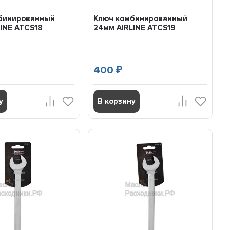
бинированный
Ключ комбинированный
INE ATCS18
24мм AIRLINE ATCS19
400
₽
у
В корзину