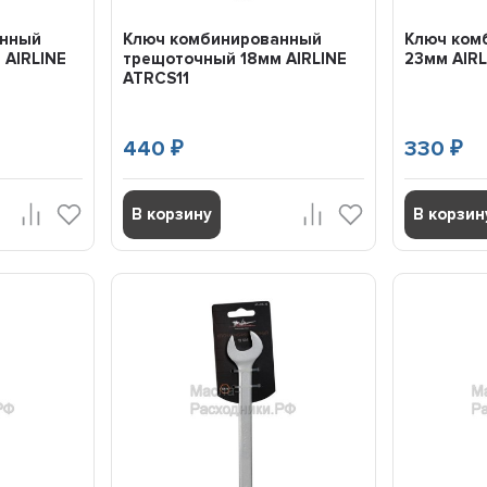
анный
Ключ комбинированный
Ключ ком
 AIRLINE
трещоточный 18мм AIRLINE
23мм AIRL
ATRCS11
440
330
₽
₽
В корзину
В корзин