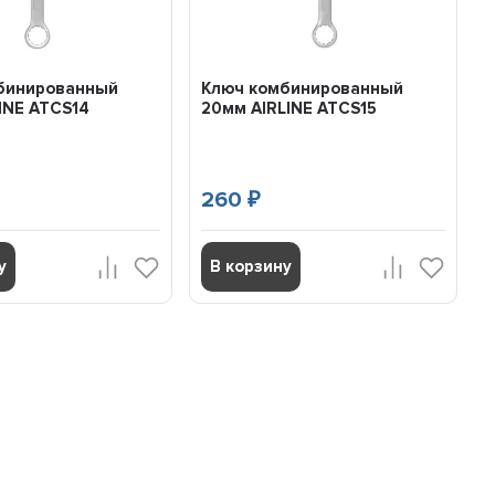
бинированный
Ключ комбинированный
INE ATCS14
20мм AIRLINE ATCS15
260
₽
у
В корзину