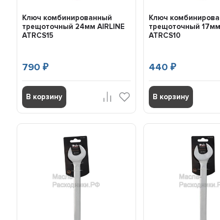
Ключ комбинированный
Ключ комбиниров
трещоточный 24мм AIRLINE
трещоточный 17мм
ATRCS15
ATRCS10
790
440
₽
₽
В корзину
В корзину