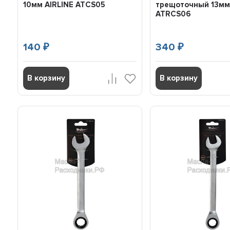
10мм AIRLINE ATCS05
трещоточный 13мм
ATRCS06
140
340
₽
₽
В корзину
В корзину