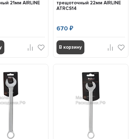
ный 21мм AIRLINE
трещоточный 22мм AIRLINE
ATRCS14
670
₽
у
В корзину