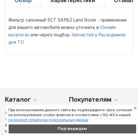
Обзор
Характеристики
Отзывы
Фильтр салонный SCT SA1162 Land Rover - применение
для вашего автомобиля можно уточнить в
Онлайн
каталогах
или через подбор
Запчастей и Расходников
для ТО
Каталог
Покупателям
При использовании данного сайта вы подтверждаете свое согласие
Мы получаем и обрабатываем персональные данные посетителей
на использование cookie-файлов в соответствии c 152-ФЗ и нашей
сайта в соответствии с
Политикой обработки персональных
политикой обработки персональных данных
данных
, в том числе с использованием сервиса аналитики
Подтверждаю
Яндекс.Метрика
. Отправка персональных данных с помощью
любой страницы сайта подразумевает согласие со всеми пунктами