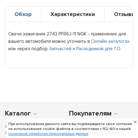
Обзор
Характеристики
Отзывы
Свеча зажигания 2743 PFR6J-11 NGK - применение для
вашего автомобиля можно уточнить в
Онлайн каталогах
или через подбор
Запчастей и Расходников для ТО
Каталог
Покупателям
При использовании данного сайта вы подтверждаете свое согласие
Мы получаем и обрабатываем персональные данные посетителей
на использование cookie-файлов в соответствии c 152-ФЗ и нашей
сайта в соответствии с
Политикой обработки персональных
политикой обработки персональных данных