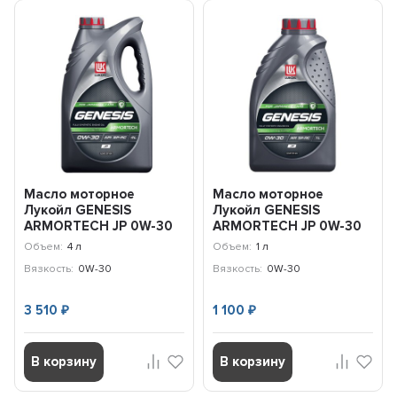
Масло моторное
Масло моторное
Лукойл GENESIS
Лукойл GENESIS
ARMORTECH JP 0W-30
ARMORTECH JP 0W-30
(4л) 3173837
(1л) 3173835
Объем:
4 л
Объем:
1 л
Вязкость:
0W-30
Вязкость:
0W-30
3 510
1 100
₽
₽
В корзину
В корзину