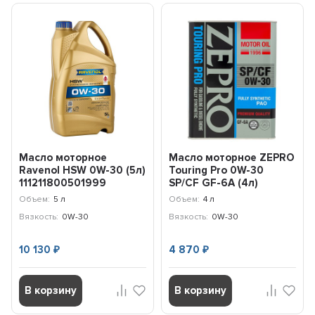
Масло моторное
Масло моторное ZEPRO
Ravenol HSW 0W-30 (5л)
Touring Pro 0W-30
111211800501999
SP/CF GF-6A (4л)
42520040
Объем:
5 л
Объем:
4 л
Вязкость:
0W-30
Вязкость:
0W-30
10 130
4 870
₽
₽
В корзину
В корзину