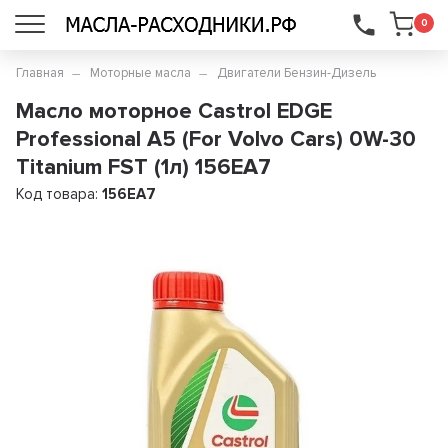
...
0
Главная
Моторные масла
Двигатели Бензин-Дизель
Масло моторное Castrol EDGE
Professional A5 (For Volvo Cars) 0W-30
Titanium FST (1л) 156EA7
Код товара:
156EA7