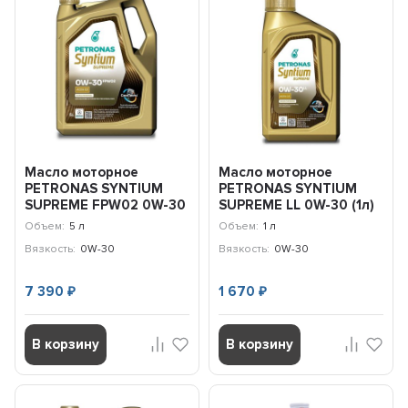
Масло моторное
Масло моторное
PETRONAS SYNTIUM
PETRONAS SYNTIUM
SUPREME FPW02 0W-30
SUPREME LL 0W-30 (1л)
(5л) 71231M12EU
71226E18EU
Объем:
5 л
Объем:
1 л
Вязкость:
0W-30
Вязкость:
0W-30
7 390
1 670
₽
₽
В корзину
В корзину