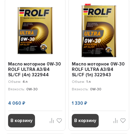
Масло моторное 0W-30
Масло моторное 0W-30
ROLF ULTRA A3/B4
ROLF ULTRA A3/B4
SL/CF (4л) 322944
SL/CF (1л) 322943
Объем:
4 л
Объем:
1 л
Вязкость:
0W-30
Вязкость:
0W-30
4 060
1 330
₽
₽
В корзину
В корзину