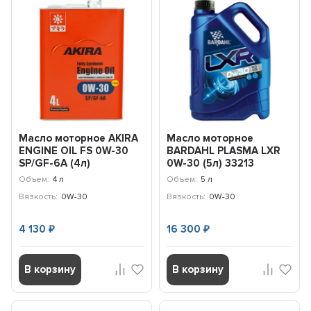
Масло моторное AKIRA
Масло моторное
ENGINE OIL FS 0W-30
BARDAHL PLASMA LXR
SP/GF-6A (4л)
0W-30 (5л) 33213
A00032234-004
Объем:
4 л
Объем:
5 л
Вязкость:
0W-30
Вязкость:
0W-30
4 130
16 300
₽
₽
В корзину
В корзину