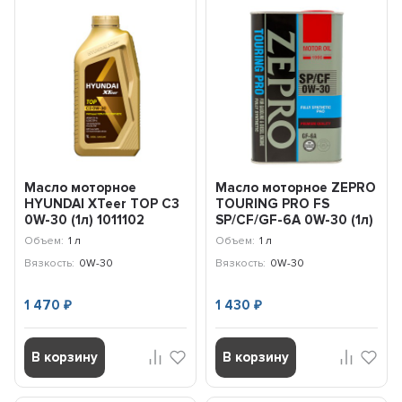
Масло моторное
Масло моторное ZEPRO
HYUNDAI XTeer TOP C3
TOURING PRO FS
0W-30 (1л) 1011102
SP/CF/GF-6A 0W-30 (1л)
4252-001-0
Объем:
1 л
Объем:
1 л
Вязкость:
0W-30
Вязкость:
0W-30
1 470
1 430
₽
₽
В корзину
В корзину