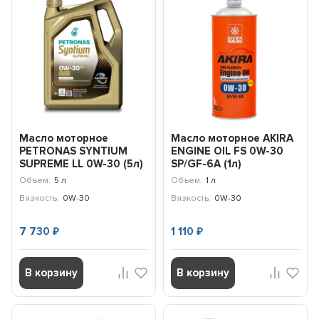
Масло моторное
Масло моторное AKIRA
PETRONAS SYNTIUM
ENGINE OIL FS 0W-30
SUPREME LL 0W-30 (5л)
SP/GF-6A (1л)
71226M12EU
A00032233-001
Объем:
5 л
Объем:
1 л
Вязкость:
0W-30
Вязкость:
0W-30
7 730
1 110
₽
₽
В корзину
В корзину